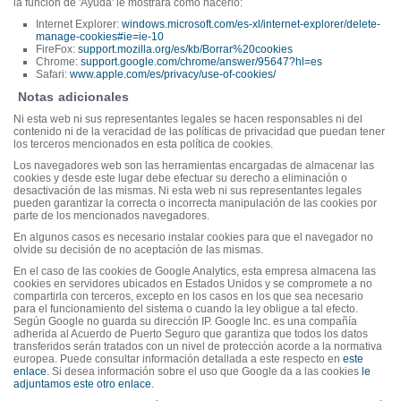
la función de 'Ayuda' le mostrará cómo hacerlo:
Internet Explorer:
windows.microsoft.com/es-xl/internet-explorer/delete-
manage-cookies#ie=ie-10
FireFox:
support.mozilla.org/es/kb/Borrar%20cookies
Chrome:
support.google.com/chrome/answer/95647?hl=es
Safari:
www.apple.com/es/privacy/use-of-cookies/
Notas adicionales
Ni esta web ni sus representantes legales se hacen responsables ni del
contenido ni de la veracidad de las políticas de privacidad que puedan tener
los terceros mencionados en esta política de cookies.
Los navegadores web son las herramientas encargadas de almacenar las
cookies y desde este lugar debe efectuar su derecho a eliminación o
desactivación de las mismas. Ni esta web ni sus representantes legales
pueden garantizar la correcta o incorrecta manipulación de las cookies por
parte de los mencionados navegadores.
En algunos casos es necesario instalar cookies para que el navegador no
olvide su decisión de no aceptación de las mismas.
En el caso de las cookies de Google Analytics, esta empresa almacena las
cookies en servidores ubicados en Estados Unidos y se compromete a no
compartirla con terceros, excepto en los casos en los que sea necesario
para el funcionamiento del sistema o cuando la ley obligue a tal efecto.
Según Google no guarda su dirección IP. Google Inc. es una compañía
adherida al Acuerdo de Puerto Seguro que garantiza que todos los datos
transferidos serán tratados con un nivel de protección acorde a la normativa
europea. Puede consultar información detallada a este respecto en
este
enlace
. Si desea información sobre el uso que Google da a las cookies
le
adjuntamos este otro enlace
.