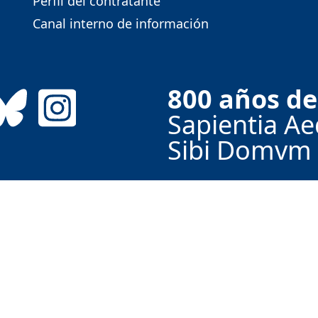
Perfil del contratante
Canal interno de información
800 años de
Sapientia Aed
Sibi Domvm
e Valladolid // Palacio de Santa Cruz, 47002 Valla
 a los derechos de propiedad intelectual e industrial y son 
re al adquiriente ningún derecho de alteración, explotación
ado reservándose Universidad de Valladolid todos los dere