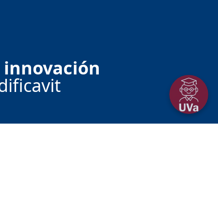
 innovación
ificavit
dolid (España)
titularidad exclusiva de Universidad de Valladolid. La
, reproducción o distribución del mismo fuera de lo
chos.
Más información