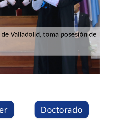
d de Valladolid, toma posesión de
er
Doctorado