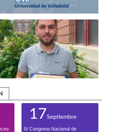
N
17
Septiembre
eces:
IV Congreso Nacional de