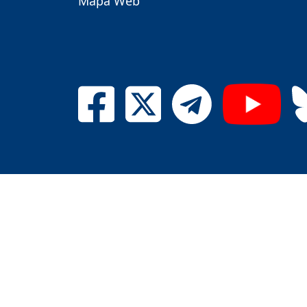
Mapa Web
Universidad d
Los contenidos suministrados por la web están sujetos
adquisición de algún producto o servicio no confie
estrictamente contrat