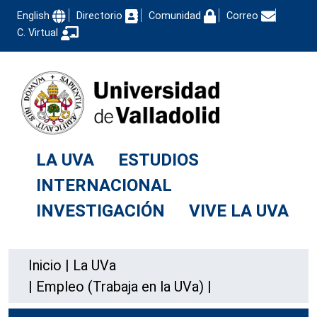
English
Directorio
Comunidad
Correo
C. Virtual
LA UVA
ESTUDIOS
INTERNACIONAL
INVESTIGACIÓN
VIVE LA UVA
Inicio
|
La UVa
|
Empleo (Trabaja en la UVa)
|