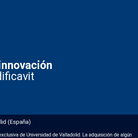
innovación
ificavit
lid (España)
xclusiva de Universidad de Valladolid. La adquisición de algún