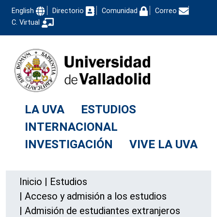
English
Directorio
Comunidad
Correo
C. Virtual
LA UVA
ESTUDIOS
INTERNACIONAL
INVESTIGACIÓN
VIVE LA UVA
Inicio
|
Estudios
|
Acceso y admisión a los estudios
|
Admisión de estudiantes extranjeros