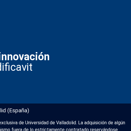
innovación
ificavit
lid (España)
xclusiva de Universidad de Valladolid. La adquisición de algún
l mismo fuera de lo estrictamente contratado reservándose