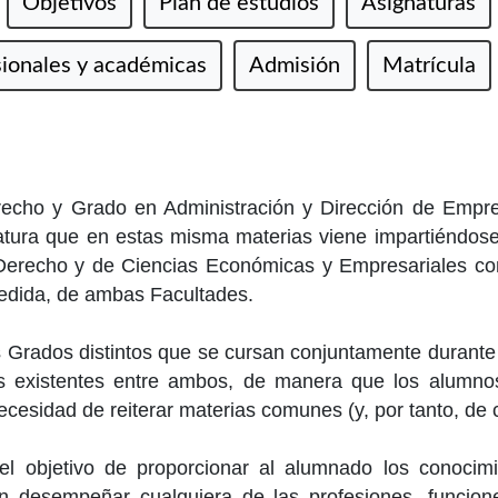
Objetivos
Plan de estudios
Asignaturas
sionales y académicas
Admisión
Matrícula
recho y Grado en Administración y Dirección de Empr
atura que en estas misma materias viene impartiéndose
Derecho y de Ciencias Económicas y Empresariales conj
medida, de ambas Facultades.
os Grados distintos que se cursan conjuntamente durante
 existentes entre ambos, de manera que los alumnos
 necesidad de reiterar materias comunes (y, por tanto, d
 el objetivo de proporcionar al alumnado los conocimi
an desempeñar cualquiera de las profesiones, funcio