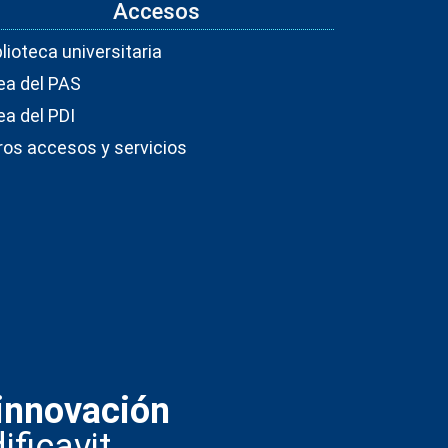
Accesos
blioteca universitaria
ea del PAS
ea del PDI
ros accesos y servicios
innovación
ificavit