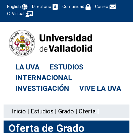
English
Directorio
Comunidad
Correo
C. Virtual
LA UVA
ESTUDIOS
INTERNACIONAL
INVESTIGACIÓN
VIVE LA UVA
Inicio
|
Estudios
|
Grado
|
Oferta
|
Oferta de Grado