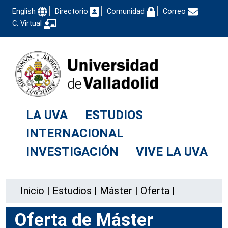
English
Directorio
Comunidad
Correo
C. Virtual
LA UVA
ESTUDIOS
INTERNACIONAL
INVESTIGACIÓN
VIVE LA UVA
Inicio
|
Estudios
|
Máster
|
Oferta
|
Oferta de Máster