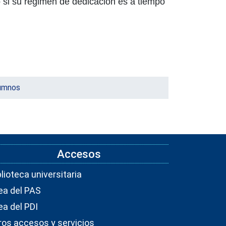
o si su régimen de dedicación es a tiempo
lumnos
Accesos
blioteca universitaria
ea del PAS
ea del PDI
ros accesos y servicios