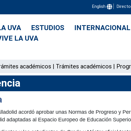
English
Directo
LA UVA
ESTUDIOS
INTERNACIONAL
VIVE LA UVA
 trámites académicos
|
Trámites académicos
|
Progr
ncia
a
alladolid acordó aprobar unas Normas de Progreso y Per
olid adaptadas al Espacio Europeo de Educación Superio