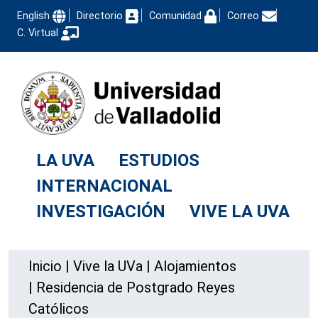
English
Directorio
Comunidad
Correo
C. Virtual
LA UVA
ESTUDIOS
INTERNACIONAL
INVESTIGACIÓN
VIVE LA UVA
Inicio
|
Vive la UVa
|
Alojamientos
|
Residencia de Postgrado Reyes
Católicos