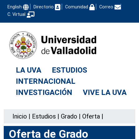
English
Directorio
Comunidad
Correo
C. Virtual
LA UVA
ESTUDIOS
INTERNACIONAL
INVESTIGACIÓN
VIVE LA UVA
Inicio
|
Estudios
|
Grado
|
Oferta
|
Oferta de Grado