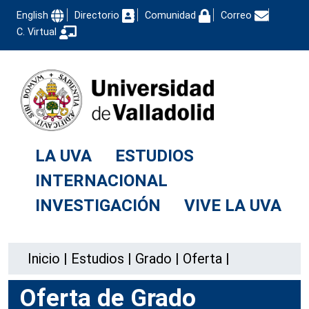
English
Directorio
Comunidad
Correo
C. Virtual
LA UVA
ESTUDIOS
INTERNACIONAL
INVESTIGACIÓN
VIVE LA UVA
Inicio
|
Estudios
|
Grado
|
Oferta
|
Oferta de Grado