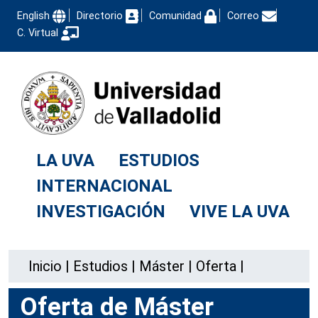
English
Directorio
Comunidad
Correo
C. Virtual
LA UVA
ESTUDIOS
INTERNACIONAL
INVESTIGACIÓN
VIVE LA UVA
Inicio
|
Estudios
|
Máster
|
Oferta
|
Oferta de Máster