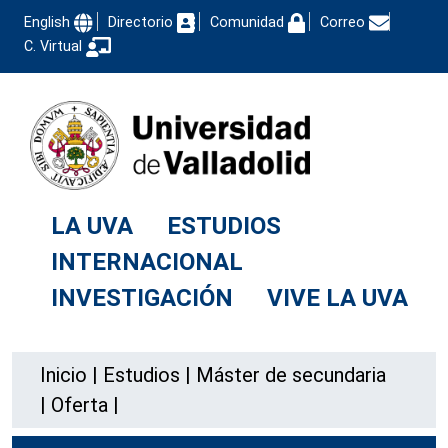
English
Directorio
Comunidad
Correo
C. Virtual
LA UVA
ESTUDIOS
INTERNACIONAL
INVESTIGACIÓN
VIVE LA UVA
Inicio
|
Estudios
|
Máster de secundaria
|
Oferta
|