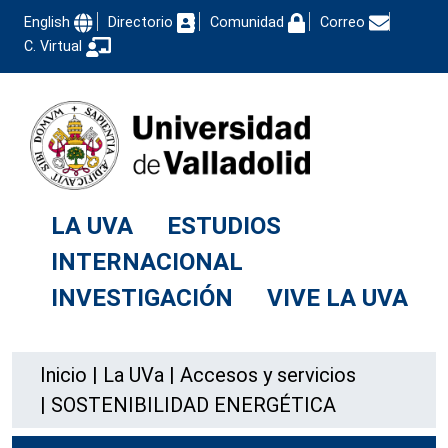
English
Directorio
Comunidad
Correo
C. Virtual
LA UVA
ESTUDIOS
INTERNACIONAL
INVESTIGACIÓN
VIVE LA UVA
Inicio
|
La UVa
|
Accesos y servicios
|
SOSTENIBILIDAD ENERGÉTICA