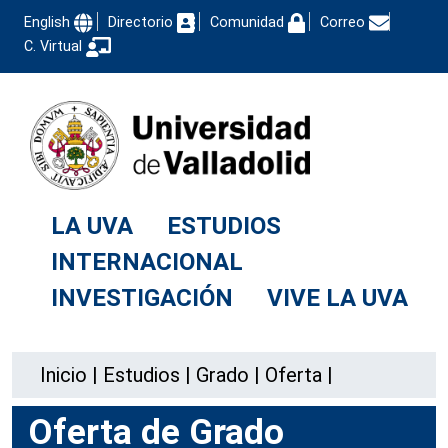
English
Directorio
Comunidad
Correo
C. Virtual
LA UVA
ESTUDIOS
INTERNACIONAL
INVESTIGACIÓN
VIVE LA UVA
Inicio
|
Estudios
|
Grado
|
Oferta
|
Oferta de Grado