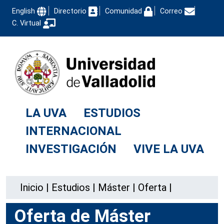
English
Directorio
Comunidad
Correo
C. Virtual
LA UVA
ESTUDIOS
INTERNACIONAL
INVESTIGACIÓN
VIVE LA UVA
Inicio
|
Estudios
|
Máster
|
Oferta
|
Oferta de Máster