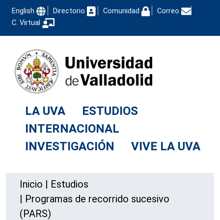
English
Directorio
Comunidad
Correo
C. Virtual
LA UVA
ESTUDIOS
INTERNACIONAL
INVESTIGACIÓN
VIVE LA UVA
Inicio
|
Estudios
|
Programas de recorrido sucesivo
(PARS)