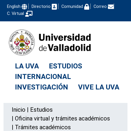
English
Directorio
Comunidad
Correo
C. Virtual
LA UVA
ESTUDIOS
INTERNACIONAL
INVESTIGACIÓN
VIVE LA UVA
Inicio
|
Estudios
|
Oficina virtual y trámites académicos
|
Trámites académicos