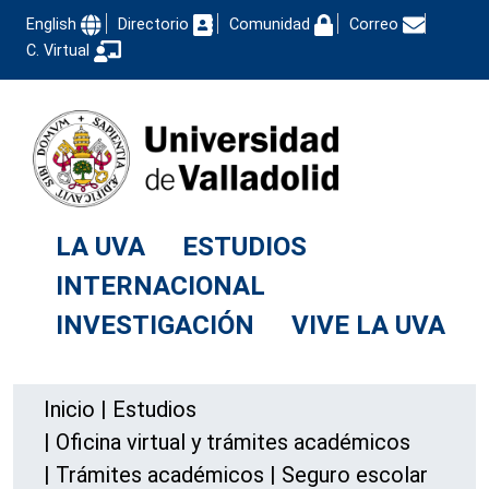
English
Directorio
Comunidad
Correo
C. Virtual
LA UVA
ESTUDIOS
INTERNACIONAL
INVESTIGACIÓN
VIVE LA UVA
Inicio
|
Estudios
|
Oficina virtual y trámites académicos
|
Trámites académicos
|
Seguro escolar